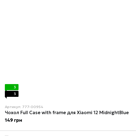
3
3
Артикул: 777-00954
Чохол Full Case with frame для Xiaomi 12 MidnightBlue
149 грн