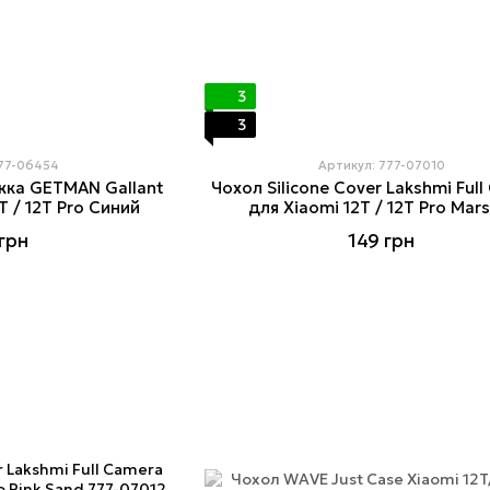
3
3
777-06454
Артикул: 777-07010
жка GETMAN Gallant
Чохол Silicone Cover Lakshmi Ful
T / 12T Pro Синий
для Xiaomi 12T / 12T Pro Mars
грн
149 грн