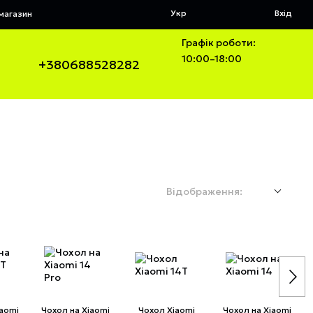
Укр
Вхід
 магазин
Графік роботи:
10:00–18:00
+380688528282
Відображення:
iaomi
Чохол на Xiaomi
Чохол Xiaomi
Чохол на Xiaomi