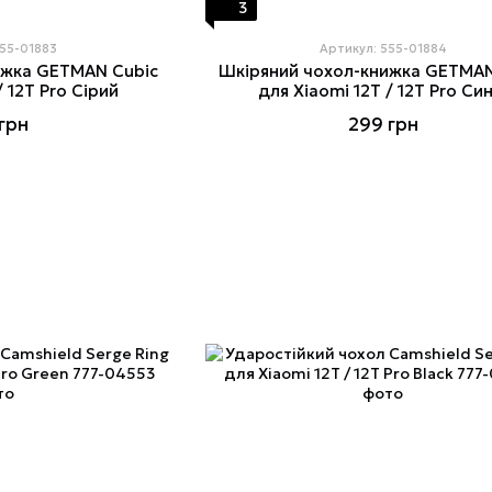
3
555-01883
Артикул: 555-01884
ижка GETMAN Cubic
Шкіряний чохол-книжка GETMAN
/ 12T Pro Сірий
для Xiaomi 12T / 12T Pro Син
грн
299 грн