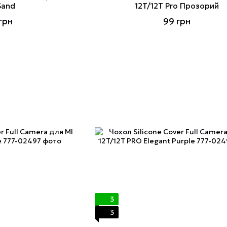
Sand
12T/12T Pro Прозорий
грн
99 грн
3
3