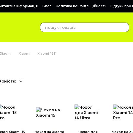
онтактна інформація
Блог
Політика конфіденційності
Відгуки про
 Xiaomi
Xiaomi
Xiaomi 12T
ярністю
охол Xiaomi 15
Чохол на Xiaomi
Чохол для
Чохол на X