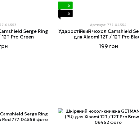
3
3
777-04553
Артикул: 777-04554
amshield Serge Ring
Ударостійкий чохол Camshield Se
/ 12T Pro Green
для Xiaomi 12T / 12T Pro Bla
грн
199 грн