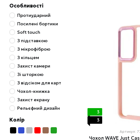
Особливості
Протиударний
Посилені бортики
Soft touch
З підставкою
З мікрофіброю
З кільцем
Захист камери
Зі шторкою
З відсіком для карт
Чохол-книжка
Захист екрану
Рельєфний дизайн
3
Колір
3
Артикул: 
Чохол WAVE Just Case