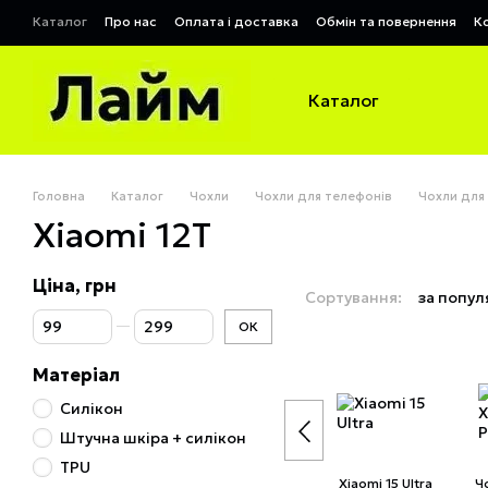
Перейти до основного контенту
Каталог
Про нас
Оплата і доставка
Обмін та повернення
К
Договір публічної оферти
Каталог
Головна
Каталог
Чохли
Чохли для телефонів
Чохли для
Xiaomi 12T
Ціна, грн
Сортування:
за попул
Від Ціна, грн
До Ціна, грн
ОК
Матеріал
Силікон
Штучна шкіра + силікон
TPU
Xiaomi 15 Ultra
Ч