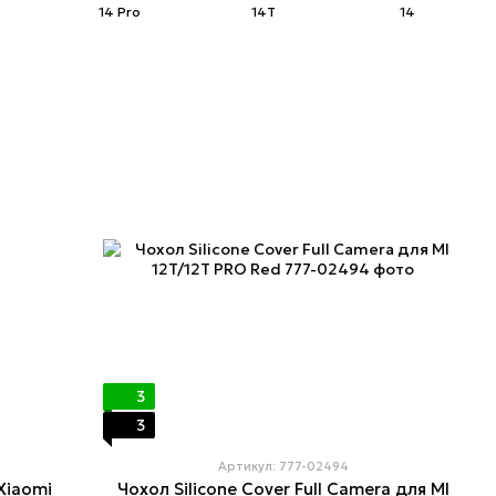
o
14 Pro
14T
14
3
3
Артикул: 777-02494
Xiaomi
Чохол Silicone Cover Full Camera для MI