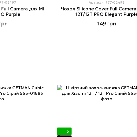
777-02497
Артикул: 777-02498
 Full Camera для MI
Чохол Silicone Cover Full Camera
RO Purple
12T/12T PRO Elegant Purpl
грн
149 грн
3