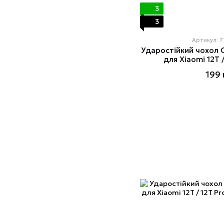
3
3
Артикул: 
Ударостійкий чохол C
для Xiaomi 12T 
199 