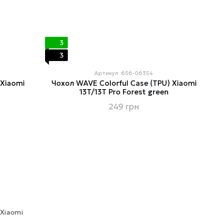
3
3
Артикул: 656-06354
 Xiaomi
Чохол WAVE Colorful Case (TPU) Xiaomi
13T/13T Pro Forest green
249 грн