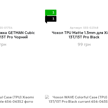
3
3
555-01754
Артикул: 555-02348
ижка GETMAN Cubic
Чохол TPU Matte 1.3mm для X
 13T Pro Чорний
13T/13T Pro Black
грн
99 грн