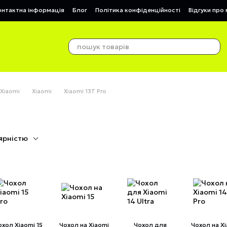
онтактна інформація
Блог
Політика конфіденційності
Відгуки про
 Xiaomi
Xiaomi
Xiaomi 13T Pro
ярністю
охол Xiaomi 15
Чохол на Xiaomi
Чохол для
Чохол на X