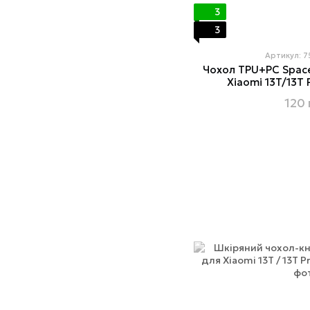
3
3
Артикул: 
Чохол TPU+PC Space 
Xiaomi 13T/13T 
120 