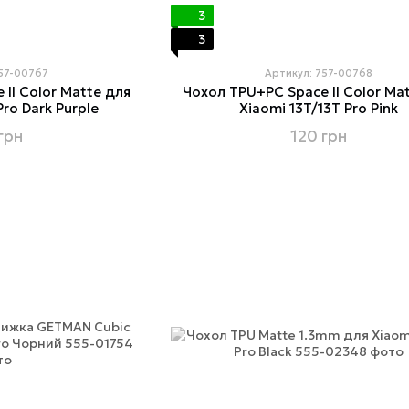
3
3
757-00767
Артикул: 757-00768
II Color Matte для
Чохол TPU+PC Space II Color Ma
Pro Dark Purple
Xiaomi 13T/13T Pro Pink
грн
120 грн