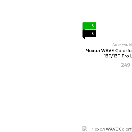
3
3
Артикул: 
Чохол WAVE Colorful
13T/13T Pro 
249 