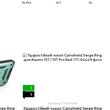
o
14 Pro
14T
14
3
3
Артикул: 777-04449
rge Ring
Ударостійкий чохол Camshield Serge Ring