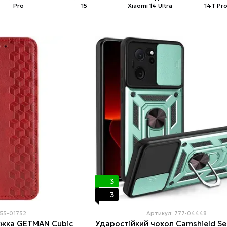
Pro
15
Xiaomi 14 Ultra
14T Pr
3
3
555-01752
Артикул: 777-04448
ижка GETMAN Cubic
Ударостійкий чохол Camshield Se