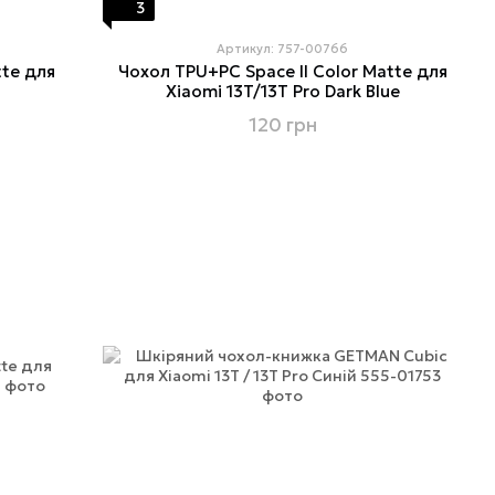
3
Артикул: 757-00766
tte для
Чохол TPU+PC Space II Color Matte для
Xiaomi 13T/13T Pro Dark Blue
120 грн