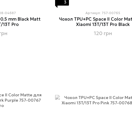
3
208-04687
Артикул: 757-00765
0.5 mm Black Matt
Чохол TPU+PC Space II Color Ma
T/13T Pro
Xiaomi 13T/13T Pro Black
грн
120 грн