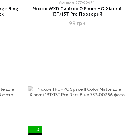
Артикул: 777-00674
rge Ring
Чохол WXD Силікон 0.8 mm HQ Xiaomi
ck
13T/13T Pro Прозорий
99 грн
3