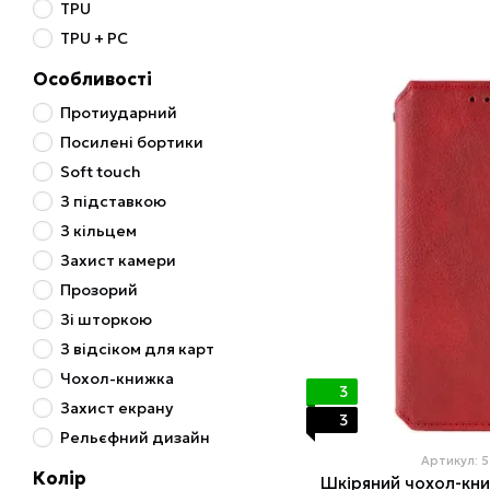
TPU
TPU + PC
Особливості
Протиударний
Посилені бортики
Soft touch
З підставкою
З кільцем
Захист камери
Прозорий
Зі шторкою
З відсіком для карт
Чохол-книжка
3
Захист екрану
3
Рельєфний дизайн
Артикул: 
Колір
Шкіряний чохол-кн