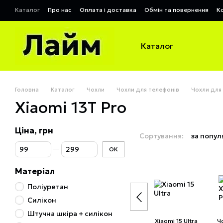
Перейти до основного контенту
Каталог
Про нас
Оплата і доставка
Обмін та повернення
К
Договір публічної оферти
Каталог
Головна
Каталог
Чохли
Чохли для телефонів
Чохли для
Xiaomi 13T Pro
Ціна, грн
Сортування:
за попул
Від Ціна, грн
До Ціна, грн
ОК
Матеріал
Поліуретан
Силікон
Штучна шкіра + силікон
Xiaomi 15 Ultra
Ч