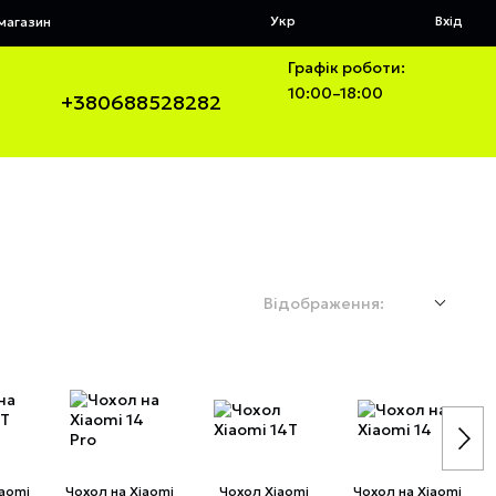
Укр
Вхід
 магазин
Графік роботи:
10:00–18:00
+380688528282
Відображення:
iaomi
Чохол на Xiaomi
Чохол Xiaomi
Чохол на Xiaomi