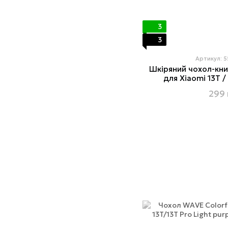
3
3
Артикул: 
Шкіряний чохол-кн
для Xiaomi 13T /
299 