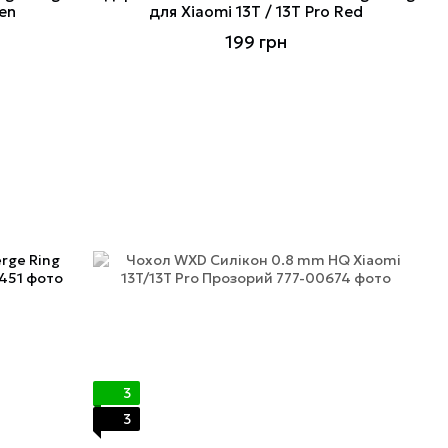
een
для Xiaomi 13T / 13T Pro Red
199 грн
3
3