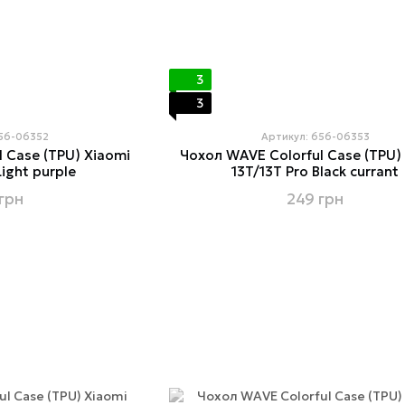
3
3
656-06352
Артикул: 656-06353
 Case (TPU) Xiaomi
Чохол WAVE Colorful Case (TPU)
Light purple
13T/13T Pro Black currant
грн
249 грн