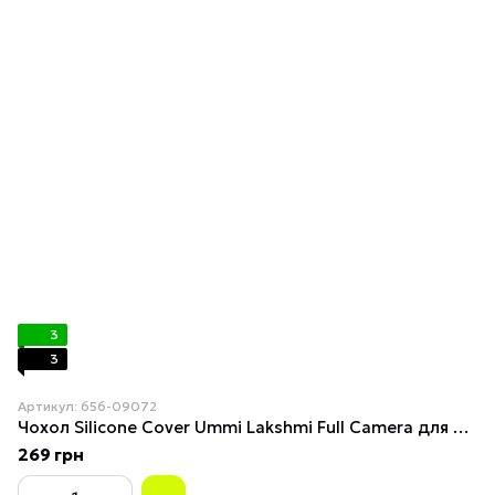
3
3
Артикул: 656-09072
Чохол Silicone Cover Ummi Lakshmi Full Camera для Xiaomi 15 Dark green
269 грн